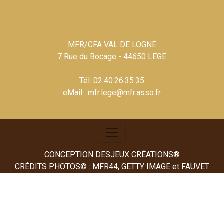
MFR/CFA VAL DE LOGNE
7 Rue du Bocage - 44650 LEGE
Tél. 02.40.26.35.35
eMail : mfr.lege@mfr.asso.fr
CONCEPTION DESJEUX CRÉATIONS®
CRÉDITS PHOTOS© : MFR44, GETTY IMAGE et FAUVET