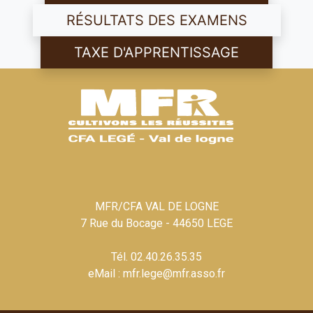
RÉSULTATS DES EXAMENS
TAXE D'APPRENTISSAGE
MFR/CFA VAL DE LOGNE
7 Rue du Bocage - 44650 LEGE
Tél. 02.40.26.35.35
eMail : mfr.lege@mfr.asso.fr